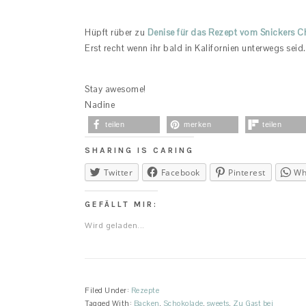
Hüpft rüber zu
Denise für das Rezept vom Snickers 
Erst recht wenn ihr bald in Kalifornien unterwegs seid.
Stay awesome!
Nadine
teilen
merken
teilen
SHARING IS CARING
Twitter
Facebook
Pinterest
Wh
GEFÄLLT MIR:
Wird geladen...
Filed Under:
Rezepte
Tagged With:
Backen
,
Schokolade
,
sweets
,
Zu Gast bei