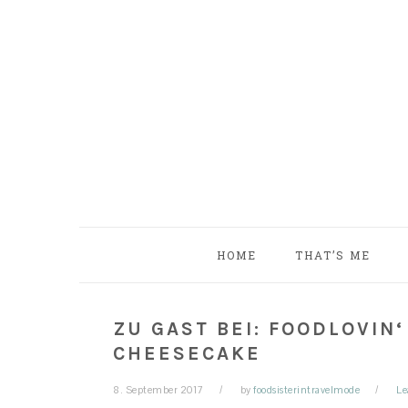
Skip
Skip
Skip
Skip
to
to
to
to
primary
main
primary
footer
navigation
content
sidebar
HOME
THAT’S ME
ZU GAST BEI: FOODLOVIN
CHEESECAKE
8. September 2017
by
foodsisterintravelmode
Le