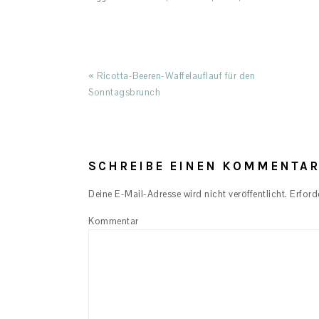
Previous
« Ricotta-Beeren-Waffelauflauf für den
Post:
Sonntagsbrunch
READER
INTERACTIONS
SCHREIBE EINEN KOMMENTA
Deine E-Mail-Adresse wird nicht veröffentlicht.
Erforde
Kommentar