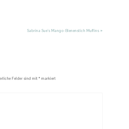
Next
Sabrina Sue’s Mango-Bienenstich Muffins »
Post:
R
rliche Felder sind mit
*
markiert