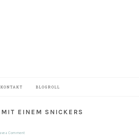
NAV
KONTAKT
BLOGROLL
SOCIAL
MENU
‘ MIT EINEM SNICKERS
ave a Comment