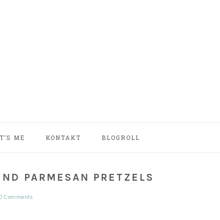
NAV
T’S ME
KONTAKT
BLOGROLL
SOCIAL
MENU
UND PARMESAN PRETZELS
10 Comments