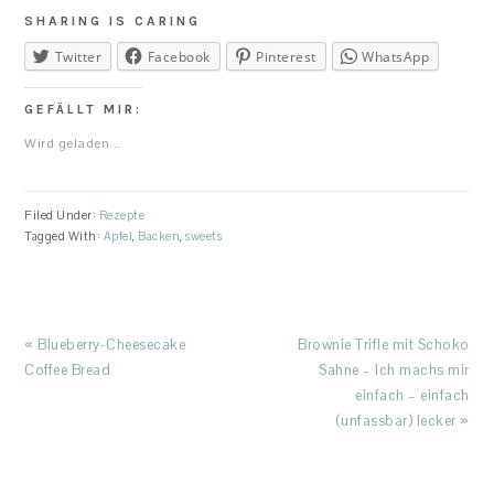
SHARING IS CARING
Twitter
Facebook
Pinterest
WhatsApp
GEFÄLLT MIR:
Wird geladen...
Filed Under:
Rezepte
Tagged With:
Apfel
,
Backen
,
sweets
Previous
Next
« Blueberry-Cheesecake
Brownie Trifle mit Schoko
Post:
Post:
Coffee Bread
Sahne – Ich machs mir
einfach – einfach
(unfassbar) lecker »