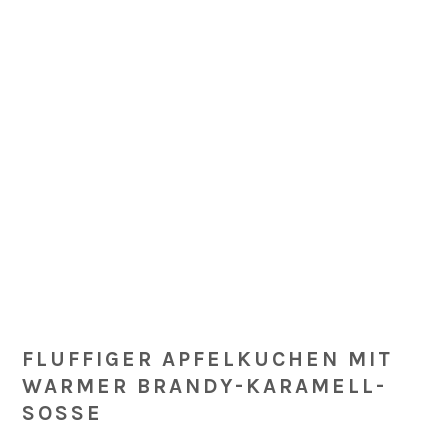
Skip
Skip
Skip
Skip
to
to
to
to
primary
main
primary
footer
navigation
content
sidebar
FLUFFIGER APFELKUCHEN MIT
WARMER BRANDY-KARAMELL-
SOSSE