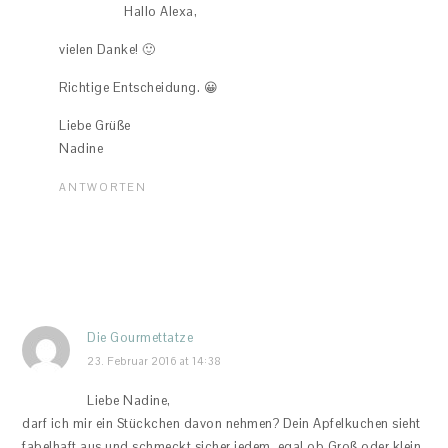
Hallo Alexa,
vielen Danke! 🙂
Richtige Entscheidung. 😀
Liebe Grüße
Nadine
ANTWORTEN
Die Gourmettatze
23. Februar 2016 at 14:38
Liebe Nadine,
darf ich mir ein Stückchen davon nehmen? Dein Apfelkuchen sieht
fabelhaft aus und schmeckt sicher jedem, egal ob Groß oder klein.