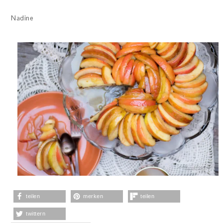
Nadine
teilen
merken
teilen
twittern