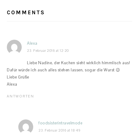
READER
INTERACTIONS
COMMENTS
Alexa
23. Februar 2016 at 12:20
Liebe Nadine, der Kuchen sieht wirklich himmlisch aus!
Dafür würde ich auch alles stehen lassen, sogar die Wurst 😉
Liebe Grüße
Alexa
ANTWORTEN
foodsisterintravelmode
23. Februar 2016 at 18:49