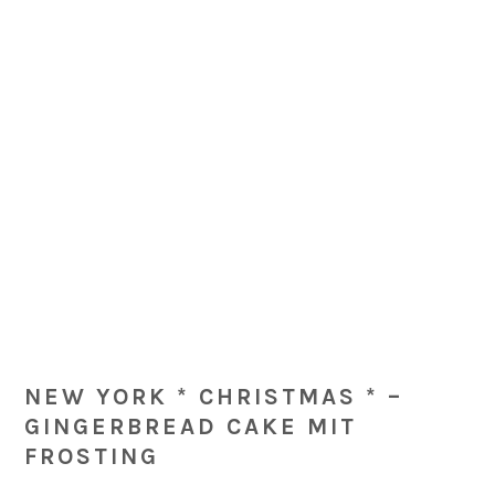
Skip
Skip
Skip
Skip
to
to
to
to
primary
main
primary
footer
navigation
content
sidebar
NEW YORK * CHRISTMAS * –
GINGERBREAD CAKE MIT
FROSTING