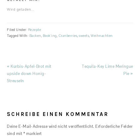
Wird geladen...
Filed Under:
Rezepte
Tagged With:
Backen
,
Book'ing
,
Cranberries
,
sweets
,
Weihnachten
Previous
Next
« Kürbis-Apfel-Brot mit
Tequila-Key Lime Meringue
Post:
Post:
upside down Honig-
Pie »
Streuseln
READER
INTERACTIONS
SCHREIBE EINEN KOMMENTAR
Deine E-Mail-Adresse wird nicht veröffentlicht.
Erforderliche Felder
sind mit
*
markiert