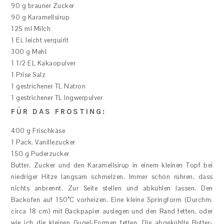
90 g brauner Zucker
90 g Karamellsirup
125 ml Milch
1 Ei, leicht verquirlt
300 g Mehl
1 1/2 EL Kakaopulver
1 Prise Salz
1 gestrichener TL Natron
1 gestrichener TL Ingwerpulver
FÜR DAS FROSTING:
400 g Frischkäse
1 Pack. Vanillezucker
150 g Puderzucker
Butter, Zucker und den Karamellsirup in einem kleinen Topf bei
niedriger Hitze langsam schmelzen. Immer schön rühren, dass
nichts anbrennt. Zur Seite stellen und abkühlen lassen. Den
Backofen auf 150°C vorheizen. Eine kleine Springform (Durchm.
circa 18 cm) mit Backpapier auslegen und den Rand fetten, oder
wie ich die kleinen Gugel-Formen fetten. Die abgekühlte Butter-