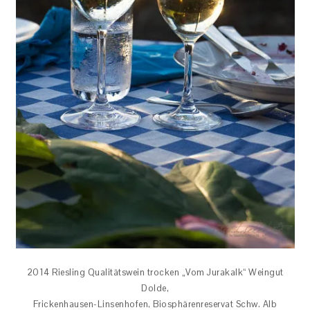
2014 Riesling Qualitätswein trocken „Vom Jurakalk“ Weingut
Dolde,
Frickenhausen-Linsenhofen, Biosphärenreservat Schw. Alb