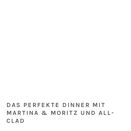
Skip
Skip
Skip
Skip
to
to
to
to
primary
main
primary
footer
navigation
content
sidebar
DAS PERFEKTE DINNER MIT
MARTINA & MORITZ UND ALL-
CLAD