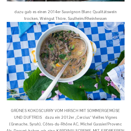
dazu gab es einen 2014er Sauvignon Blanc Qualitätswein
trocken, Weingut Thöre, Saulheim/Rheinhessen
GRÜNES KOKOSCURRY VOM HIRSCH MIT SOMMERGEMÜSE
UND DUFTREIS dazu ein 2012er „Cercius“ Vieilles Vignes
(Grenache, Syrah), Côtes-du-Rhône AC, Michel Gassier/Provenc
Als Dessert haben wir eine KARDINALSCREME MIT ERDBEEREN