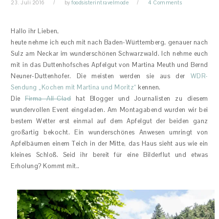
23. Juli 2016
by
foodsisterintravelmode
4 Comments
Hallo ihr Lieben,
heute nehme ich euch mit nach Baden-Württemberg, genauer nach
Sulz am Neckar im wunderschönen Schwarzwald. Ich nehme euch
mit in das Duttenhofsches Apfelgut von Martina Meuth und Bernd
Neuner-Duttenhofer. Die meisten werden sie aus der
WDR-
Sendung „Kochen mit Martina und Moritz“
kennen.
Die
Firma All-Clad
hat Blogger und Journalisten zu diesem
wundervollen Event eingeladen. Am Montagabend wurden wir bei
bestem Wetter erst einmal auf dem Apfelgut der beiden ganz
großartig bekocht. Ein wunderschönes Anwesen umringt von
Apfelbäumen einem Teich in der Mitte, das Haus sieht aus wie ein
kleines Schloß. Seid ihr bereit für eine Bilderflut und etwas
Erholung? Kommt mit..