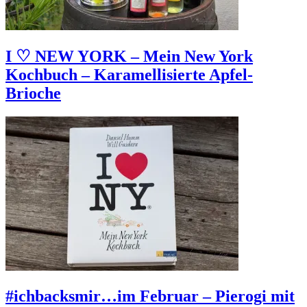
I ♡ NEW YORK – Mein New York
Kochbuch – Karamellisierte Apfel-
Brioche
#ichbacksmir…im Februar – Pierogi mit