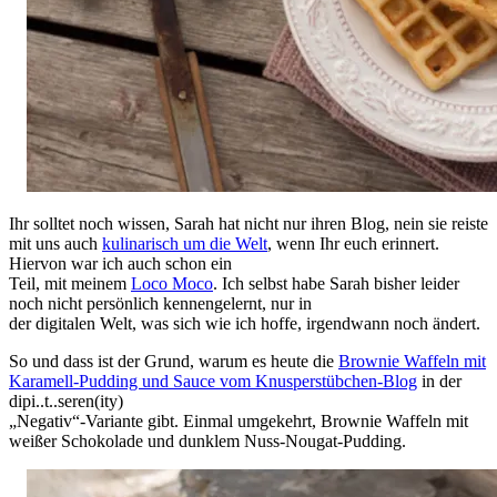
Ihr solltet noch wissen, Sarah hat nicht nur ihren Blog, nein sie reiste
mit uns auch
kulinarisch um die Welt
, wenn Ihr euch erinnert.
Hiervon war ich auch schon ein
Teil, mit meinem
Loco Moco
. Ich selbst habe Sarah bisher leider
noch nicht persönlich kennengelernt, nur in
der digitalen Welt, was sich wie ich hoffe, irgendwann noch ändert.
So und dass ist der Grund, warum es heute die
Brownie Waffeln mit
Karamell-Pudding und Sauce vom Knusperstübchen-Blog
in der
dipi..t..seren(ity)
„Negativ“-Variante gibt. Einmal umgekehrt, Brownie Waffeln mit
weißer Schokolade und dunklem Nuss-Nougat-Pudding.