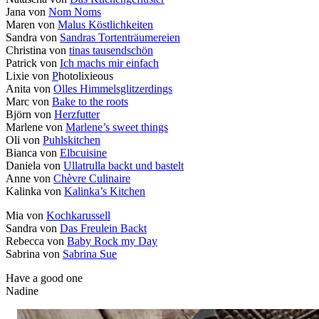
Jana von
Nom Noms
Maren von
Malus Köstlichkeiten
Sandra von
Sandras Tortenträumereien
Christina von
tinas tausendschön
Patrick von
Ich machs mir einfach
Lixie von
P
hotolixieous
Anita von
Olles Himmelsglitzerdings
Marc von
Bake to the roots
Björn von
Herzfutter
Marlene von
Marlene’s sweet things
Oli von
Puhlskitchen
Bianca von
Elbcuisine
Daniela von
Ullatrulla backt und bastelt
Anne von
Chèvre Culinaire
Kalinka von
Kalinka’s Kitchen
Mia von
Kochkarussell
Sandra von
Das Freulein Backt
Rebecca von
Baby Rock my Day
Sabrina von
Sabrina Sue
Have a good one
Nadine