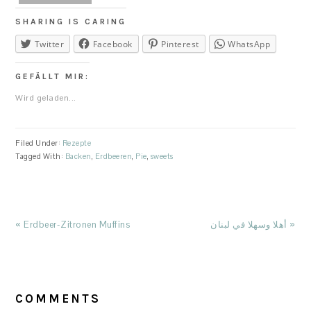
SHARING IS CARING
Twitter
Facebook
Pinterest
WhatsApp
GEFÄLLT MIR:
Wird geladen...
Filed Under:
Rezepte
Tagged With:
Backen
,
Erdbeeren
,
Pie
,
sweets
Previous
Next
« Erdbeer-Zitronen Muffins
أهلا وسهلا في لبنان »
Post:
Post:
READER
INTERACTIONS
COMMENTS