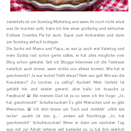
Jedenfalls ist am Sonntag Muttertag und wenn ihr noch nicht wisst
was ihr machen sollt, habe ich hier einen großartig und einfachen
Erdbeer Crumble Pie für euch. Super zum Vorbereiten und dann
am Sonntag einfach loslegen.
Die Sache mit Mama und Papa…es war ja auch erst Vatertag und
mein Daddy isst schon gerne süßes, er hat alles mögliche vom
Blog schon getestet. Seit ich Blogge interviewe ich die Testesser
natürlich auch immer, wenn nichts von alleine kommt. Wie hat er
geschmeckt? Ja war lecker! Fehlt etwas? Nein war gut! Wie war die
Konsistenz? Zu trocken zu saftig? Kuchen! Mein Umfeld ist
gefühlt hin und wieder genervt, aber hallo ich brauche ja
Feedback! 😀 Bei meinem Dad ist es so wenn ich ihn frage: „Jo,
hat geschmeckt!“ Schulterzucken! Es gibt Menschen und es gibt
Menschen. 😀 Ich sitzt immer am Tisch und ‚mmhhh‘ ‚ohhh wie
lecker‘ ‚uuuhh ist das g….‘ andere auf Nachfrage „Jo, hat
geschmeckt!“ Schulterzucken! Wenn er dann am nächsten Tag
was mit zur Arbeit nehmen will bedeutet es, ja hat ihm wirklich