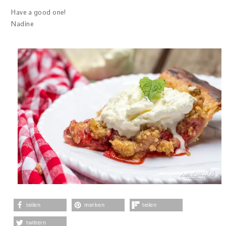
Have a good one!
Nadine
teilen
merken
teilen
twittern