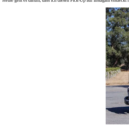
Heute geht es darum, dass ich diesen Pick-Up auf Instagam entdeckt h