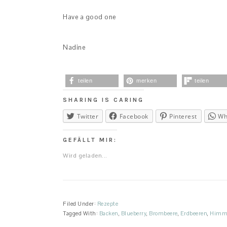
Have a good one
Nadine
teilen
merken
teilen
SHARING IS CARING
Twitter
Facebook
Pinterest
Wh
GEFÄLLT MIR:
Wird geladen...
Filed Under:
Rezepte
Tagged With:
Backen
,
Blueberry
,
Brombeere
,
Erdbeeren
,
Himm