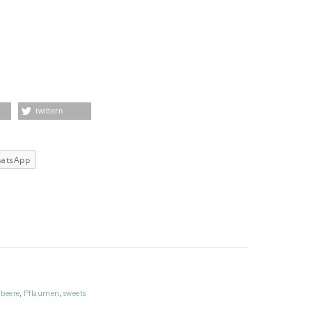
twittern
atsApp
beere
,
Pflaumen
,
sweets