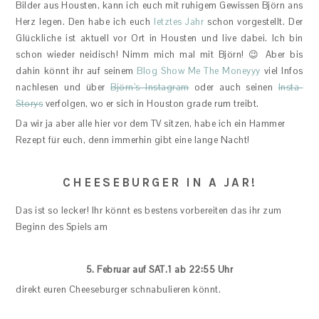
Bilder aus Housten, kann ich euch mit ruhigem Gewissen Björn ans
Herz legen. Den habe ich euch
letztes Jahr
schon vorgestellt. Der
Glückliche ist aktuell vor Ort in Housten und live dabei. Ich bin
schon wieder neidisch! Nimm mich mal mit Björn! 😉 Aber bis
dahin könnt ihr auf seinem
Blog Show Me The Moneyyy
viel Infos
nachlesen und über
Björn’s Instagram
oder auch seinen
Insta-
Storys
verfolgen, wo er sich in Houston grade rum treibt.
Da wir ja aber alle hier vor dem TV sitzen, habe ich ein Hammer
Rezept für euch, denn immerhin gibt eine lange Nacht!
CHEESEBURGER IN A JAR!
Das ist so lecker! Ihr könnt es bestens vorbereiten das ihr zum
Beginn des Spiels am
5. Februar auf SAT.1 ab 22:55 Uhr
direkt euren Cheeseburger schnabulieren könnt.