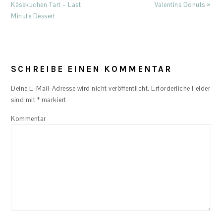
Post:
Post:
Käsekuchen Tart – Last
Valentins Donuts »
Minute Dessert
READER
INTERACTIONS
SCHREIBE EINEN KOMMENTAR
Deine E-Mail-Adresse wird nicht veröffentlicht.
Erforderliche Felder
sind mit
*
markiert
Kommentar