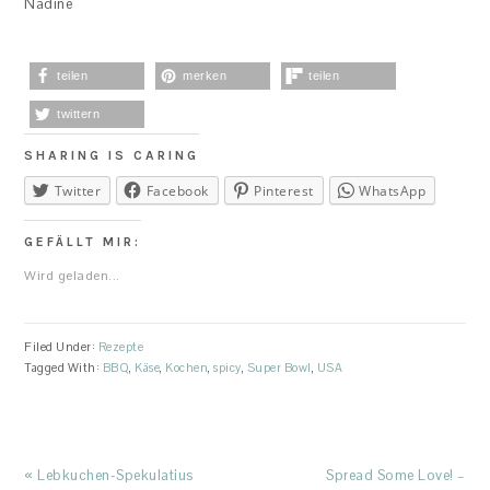
Nadine
teilen
merken
teilen
twittern
SHARING IS CARING
Twitter
Facebook
Pinterest
WhatsApp
GEFÄLLT MIR:
Wird geladen...
Filed Under:
Rezepte
Tagged With:
BBQ
,
Käse
,
Kochen
,
spicy
,
Super Bowl
,
USA
Previous
Next
« Lebkuchen-Spekulatius
Spread Some Love! –