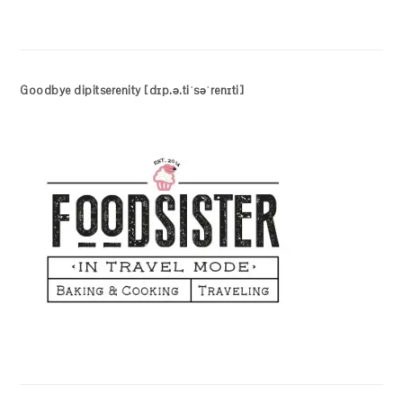
Goodbye dipitserenity [dɪp.ə.tiˈsəˈrenɪti]