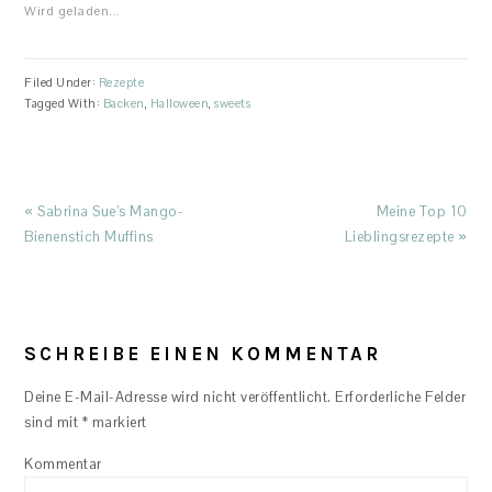
Wird geladen...
Filed Under:
Rezepte
Tagged With:
Backen
,
Halloween
,
sweets
Previous
Next
« Sabrina Sue’s Mango-
Meine Top 10
Post:
Post:
Bienenstich Muffins
Lieblingsrezepte »
READER
INTERACTIONS
SCHREIBE EINEN KOMMENTAR
Deine E-Mail-Adresse wird nicht veröffentlicht.
Erforderliche Felder
sind mit
*
markiert
Kommentar