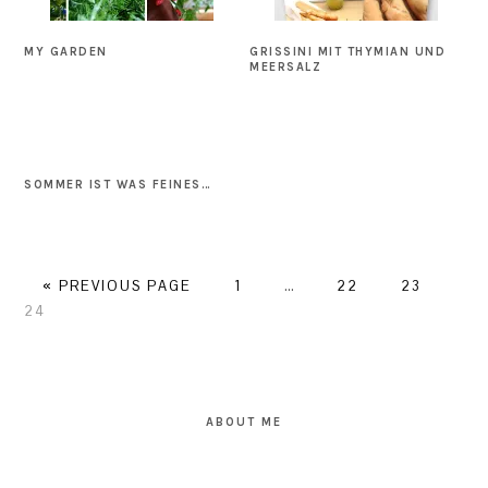
MY GARDEN
GRISSINI MIT THYMIAN UND
MEERSALZ
SOMMER IST WAS FEINES…
GO
GO
Interim
GO
GO
GO
«
PREVIOUS PAGE
1
…
22
23
TO
TO
pages
TO
TO
TO
24
PAGE
omitted
PAGE
PAGE
PA
PRIMARY
SIDEBAR
ABOUT ME