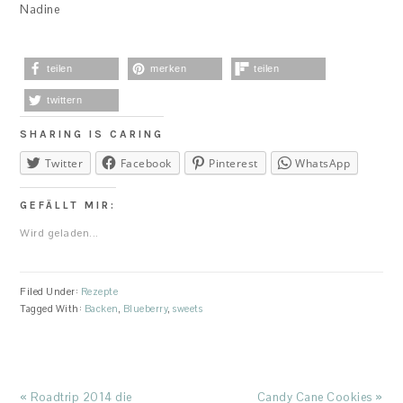
Nadine
teilen
merken
teilen
twittern
SHARING IS CARING
Twitter
Facebook
Pinterest
WhatsApp
GEFÄLLT MIR:
Wird geladen...
Filed Under:
Rezepte
Tagged With:
Backen
,
Blueberry
,
sweets
Previous
Next
« Roadtrip 2014 die
Candy Cane Cookies »