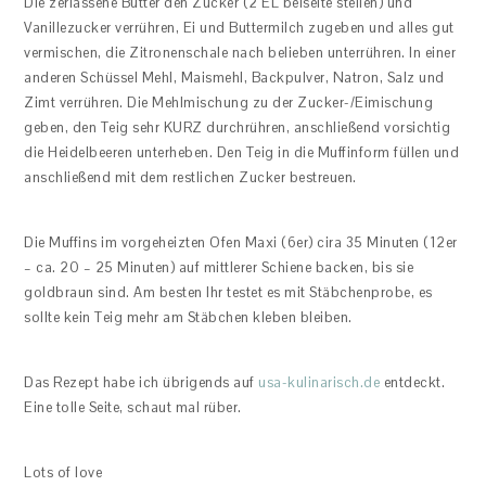
Die zerlassene Butter den Zucker (2 EL beiseite stellen) und
Vanillezucker verrühren, Ei und Buttermilch zugeben und alles gut
vermischen, die Zitronenschale nach belieben unterrühren. In einer
anderen Schüssel Mehl, Maismehl, Backpulver, Natron, Salz und
Zimt verrühren. Die Mehlmischung zu der Zucker-/Eimischung
geben, den Teig sehr KURZ durchrühren, anschließend vorsichtig
die Heidelbeeren unterheben. Den Teig in die Muffinform füllen und
anschließend mit dem restlichen Zucker bestreuen.
Die Muffins im vorgeheizten Ofen Maxi (6er) cira 35 Minuten (12er
– ca. 20 – 25 Minuten) auf mittlerer Schiene backen, bis sie
goldbraun sind. Am besten Ihr testet es mit Stäbchenprobe, es
sollte kein Teig mehr am Stäbchen kleben bleiben.
Das Rezept habe ich übrigends auf
usa-kulinarisch.de
entdeckt.
Eine tolle Seite, schaut mal rüber.
Lots of love