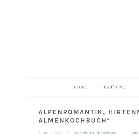
Skip
Skip
Skip
Skip
to
to
to
to
primary
main
primary
footer
navigation
content
sidebar
HOME
THAT’S ME
ALPENROMANTIK, HIRTEN
ALMENKOCHBUCH‘
3. Januar 2016
by
foodsisterintravelmode
1 Com