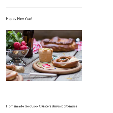
Happy New Year!
Homemade GooGoo Clusters #musiccitymuse