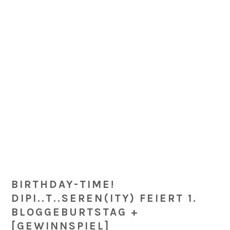
Skip
Skip
Skip
Skip
to
to
to
to
primary
main
primary
footer
navigation
content
sidebar
BIRTHDAY-TIME!
DIPI..T..SEREN(ITY) FEIERT 1.
BLOGGEBURTSTAG +
[GEWINNSPIEL]