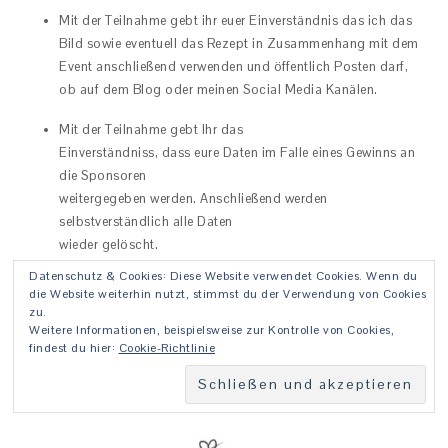
Mit der Teilnahme gebt ihr euer Einverständnis das ich das
Bild sowie eventuell das Rezept in Zusammenhang mit dem
Event anschließend verwenden und öffentlich Posten darf,
ob auf dem Blog oder meinen Social Media Kanälen.
Mit der Teilnahme gebt Ihr das
Einverständniss, dass eure Daten im Falle eines Gewinns an
die Sponsoren
weitergegeben werden. Anschließend werden
selbstverständlich alle Daten
wieder gelöscht.
Datenschutz & Cookies: Diese Website verwendet Cookies. Wenn du
Da ich die nächsten 3 Wochen verreist bin, bitte ich zu
die Website weiterhin nutzt, stimmst du der Verwendung von Cookies
entschuldigen wenn ich nicht immer sofort reagieren kann,
zu.
Weitere Informationen, beispielsweise zur Kontrolle von Cookies,
solltet ihr weitere Fragen haben.
findest du hier:
Cookie-Richtlinie
Hier findet ihr die Banner: